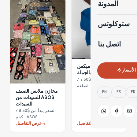
المدونة
ستوكلوتس
اتصل بنا
أوفركيدز ميكس
الأسعار
ملابس أطفال بالجملة
ابتداءً من $2.50 /
القطعة · Overkids
مخازن ملابس الصيف
EN
ES
FR
للسيدات من ASOS
للسيدات
السعر يبدأ من $8.50 /
كجم · ASOS
عرض التفاصيل
عرض التفاصيل