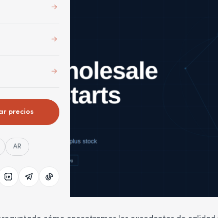
ar precios
AR