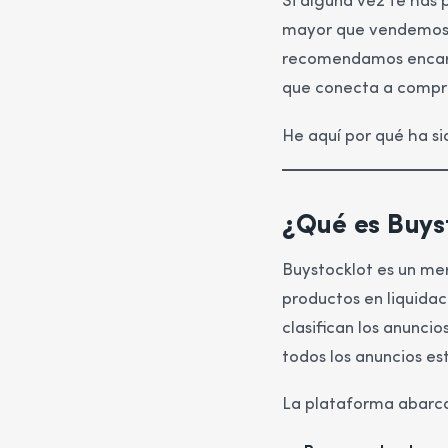
Si alguna vez te has
mayor que vendemos, 
recomendamos encar
que conecta a compra
He aquí por qué ha si
¿Qué es Buys
Buystocklot es un me
productos en liquidac
clasifican los anuncio
todos los anuncios e
La plataforma abarc