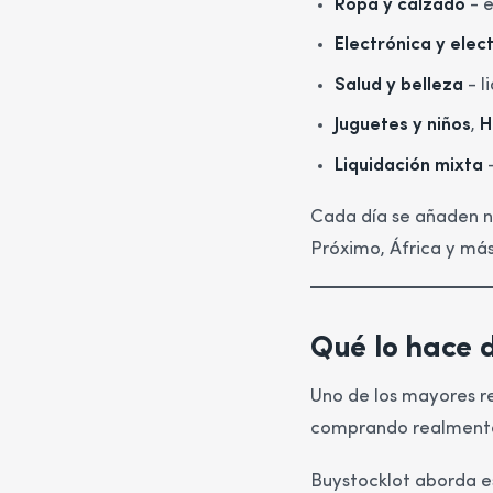
Ropa y calzado
- e
Electrónica y ele
Salud y belleza
- l
Juguetes y niños
,
H
Liquidación mixta
-
Cada día se añaden n
Próximo, África y más
Qué lo hace d
Uno de los mayores re
comprando realmente
Buystocklot aborda e