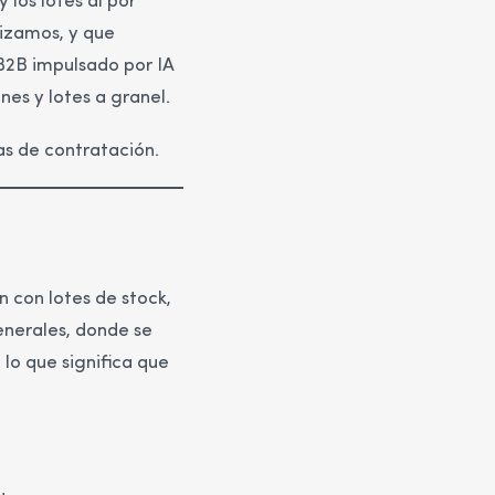
los lotes al por
izamos, y que
B2B impulsado por IA
es y lotes a granel.
as de contratación.
con lotes de stock,
enerales, donde se
 lo que significa que