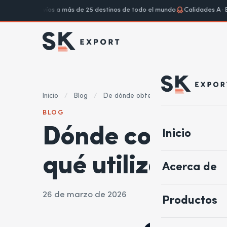
adas
Envíos a más de 25 destinos de todo el mundo
Calidades A · B · C
Inicio
/
Blog
/
De dónde obtenemos nuestro stock al p
BLOG
Dónde compramo
Inicio
qué utilizamos 
Acerca de
26 de marzo de 2026
Productos