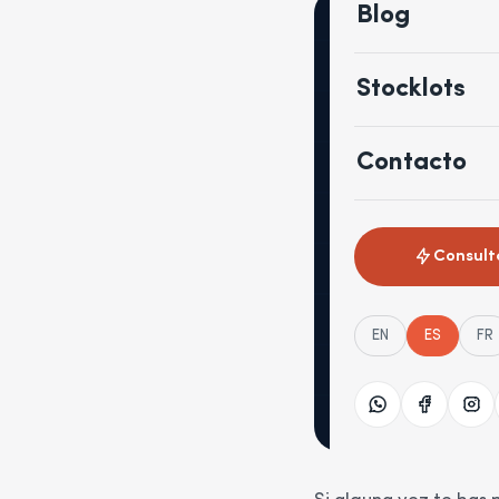
Blog
Stocklots
Contacto
Consult
EN
ES
FR