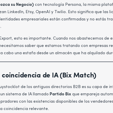
nozca su Negocio)
con tecnología Persona, la misma plataf
zan LinkedIn, Etsy, OpenAI y Twilio. Esto significa que las 
identidades empresariales están confirmadas y no estás tr
.
 Export, esto es importante. Cuando nos abastecemos de e
 necesitamos saber que estamos tratando con empresas re
a a cabo una estafa desde un almacén que ha alquilado du
 coincidencia de IA (Bix Match)
ystocklot de los antiguos directorios B2B es su capa de inte
 un sistema de IA llamado
Partido Bix
que empareja autom
mpradores con las existencias disponibles de los vendedore
a coincidencia relevante.