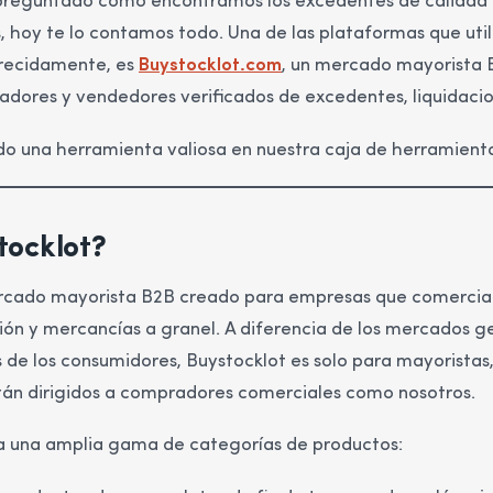
 preguntado cómo encontramos los excedentes de calidad y 
hoy te lo contamos todo. Una de las plataformas que util
ecidamente, es
Buystocklot.com
, un mercado mayorista 
dores y vendedores verificados de excedentes, liquidacion
do una herramienta valiosa en nuestra caja de herramient
tocklot?
rcado mayorista B2B creado para empresas que comercian 
ión y mercancías a granel. A diferencia de los mercados g
s de los consumidores, Buystocklot es solo para mayoristas,
stán dirigidos a compradores comerciales como nosotros.
a una amplia gama de categorías de productos: