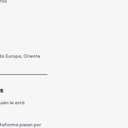
tos
da Europa, Oriente
s
uién le está
ataforma pasan por