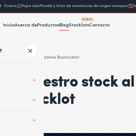
rema
Ropa clasificada y lotes de existencias de origen europeo
Establ
NUEVO
Inicio
Acerca de
Productos
Blog
Stocklots
Contacto
or mayor: por qué utilizamos Buystocklot
s nuestro stock al
Buystocklot