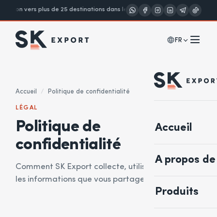
ition vers plus de 25 destinations dans le monde
Notes A · B · Crème
V
FR
Accueil
/
Politique de confidentialité
LÉGAL
Politique de
Accueil
confidentialité
A propos de
Comment SK Export collecte, utilise et protège
les informations que vous partagez avec nous.
Produits