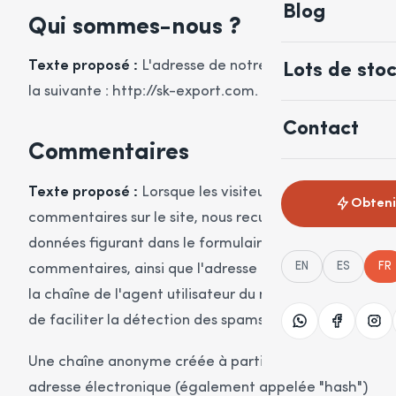
Blog
Qui sommes-nous ?
Texte proposé :
L'adresse de notre site web est
Lots de sto
la suivante : http://sk-export.com.
Contact
Commentaires
Texte proposé :
Lorsque les visiteurs laissent des
Obtenir
commentaires sur le site, nous recueillons les
données figurant dans le formulaire de
EN
ES
FR
commentaires, ainsi que l'adresse IP du visiteur et
la chaîne de l'agent utilisateur du navigateur afin
de faciliter la détection des spams.
Une chaîne anonyme créée à partir de votre
adresse électronique (également appelée "hash")