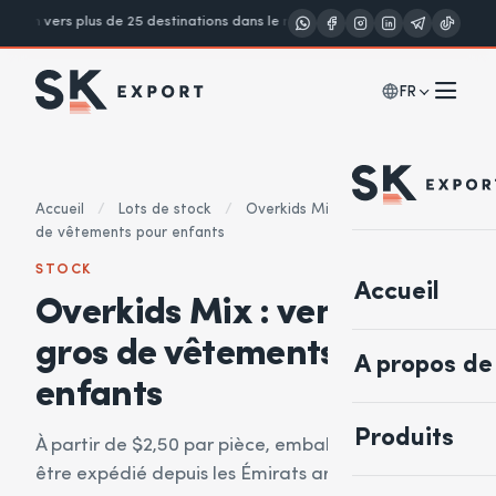
on vers plus de 25 destinations dans le monde
Notes A · B · Crème
Vêtem
FR
Accueil
/
Lots de stock
/
Overkids Mix : vente en gros
de vêtements pour enfants
STOCK
Accueil
Overkids Mix : vente en
gros de vêtements pour
A propos de
enfants
Produits
À partir de $2,50 par pièce, emballé et prêt à
être expédié depuis les Émirats arabes unis.