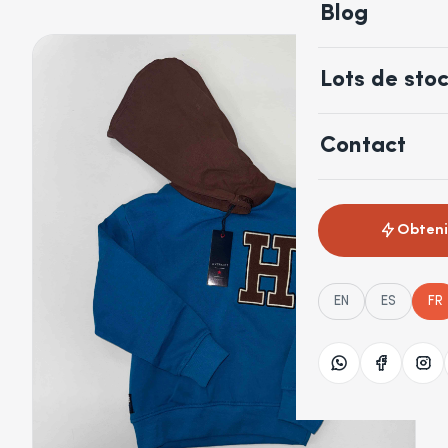
Blog
Lots de sto
Contact
Obtenir
EN
ES
FR